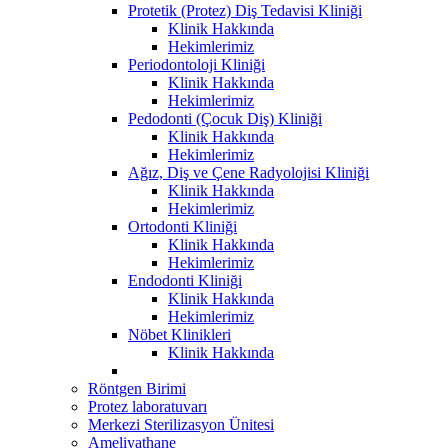
Protetik (Protez) Diş Tedavisi Kliniği
Klinik Hakkında
Hekimlerimiz
Periodontoloji Kliniği
Klinik Hakkında
Hekimlerimiz
Pedodonti (Çocuk Diş) Kliniği
Klinik Hakkında
Hekimlerimiz
Ağız, Diş ve Çene Radyolojisi Kliniği
Klinik Hakkında
Hekimlerimiz
Ortodonti Kliniği
Klinik Hakkında
Hekimlerimiz
Endodonti Kliniği
Klinik Hakkında
Hekimlerimiz
Nöbet Klinikleri
Klinik Hakkında
Röntgen Birimi
Protez laboratuvarı
Merkezi Sterilizasyon Ünitesi
Ameliyathane