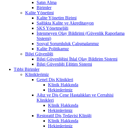
Satın Alma
Birimler
Kalite Yönetimi
Kalite Yönetim Birimi
Sağlıkta Kalite ve Akreditasyon
SKS Yönetmeliği
İstenmeyen Olay Bildirimi (Güvenlik Raporlama
Sistemi)
Sosyal Sorumluluk Çalışmalarımız
Kalite Politikamız
Bilgi Güvenliği
Bilgi Güvenliğini İhlal Olay Bildirim Sistemi
Bilgi Güvenliği Eğitim Sistemi
Tıbbi Birimler
Kliniklerimiz
Genel Diş Klinikleri
Klinik Hakkında
Hekimlerimiz
Ağız ve Diş Çene Hastalıkları ve Cerrahisi
Klinikleri
Klinik Hakkında
Hekimlerimiz
Restoratif Diş Tedavisi Kliniği
Klinik Hakkında
Hekimlerimiz