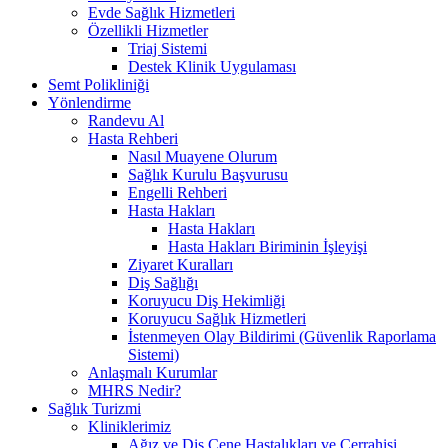
Evde Sağlık Hizmetleri
Özellikli Hizmetler
Triaj Sistemi
Destek Klinik Uygulaması
Semt Polikliniği
Yönlendirme
Randevu Al
Hasta Rehberi
Nasıl Muayene Olurum
Sağlık Kurulu Başvurusu
Engelli Rehberi
Hasta Hakları
Hasta Hakları
Hasta Hakları Biriminin İşleyişi
Ziyaret Kuralları
Diş Sağlığı
Koruyucu Diş Hekimliği
Koruyucu Sağlık Hizmetleri
İstenmeyen Olay Bildirimi (Güvenlik Raporlama
Sistemi)
Anlaşmalı Kurumlar
MHRS Nedir?
Sağlık Turizmi
Kliniklerimiz
Ağız ve Diş Çene Hastalıkları ve Cerrahisi