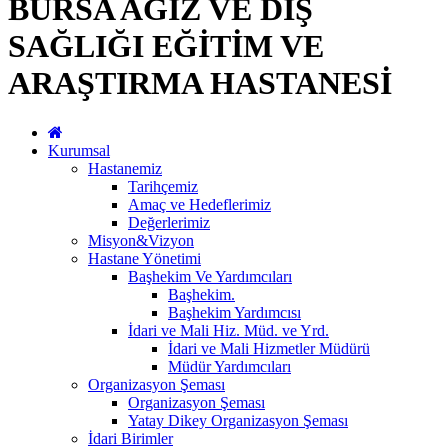
BURSA AĞIZ VE DİŞ
SAĞLIĞI EĞİTİM VE
ARAŞTIRMA HASTANESİ
Kurumsal
Hastanemiz
Tarihçemiz
Amaç ve Hedeflerimiz
Değerlerimiz
Misyon&Vizyon
Hastane Yönetimi
Başhekim Ve Yardımcıları
Başhekim.
Başhekim Yardımcısı
İdari ve Mali Hiz. Müd. ve Yrd.
İdari ve Mali Hizmetler Müdürü
Müdür Yardımcıları
Organizasyon Şeması
Organizasyon Şeması
Yatay Dikey Organizasyon Şeması
İdari Birimler