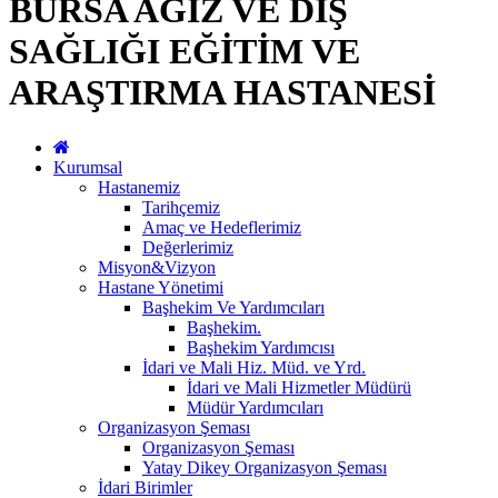
BURSA AĞIZ VE DİŞ
SAĞLIĞI EĞİTİM VE
ARAŞTIRMA HASTANESİ
Kurumsal
Hastanemiz
Tarihçemiz
Amaç ve Hedeflerimiz
Değerlerimiz
Misyon&Vizyon
Hastane Yönetimi
Başhekim Ve Yardımcıları
Başhekim.
Başhekim Yardımcısı
İdari ve Mali Hiz. Müd. ve Yrd.
İdari ve Mali Hizmetler Müdürü
Müdür Yardımcıları
Organizasyon Şeması
Organizasyon Şeması
Yatay Dikey Organizasyon Şeması
İdari Birimler