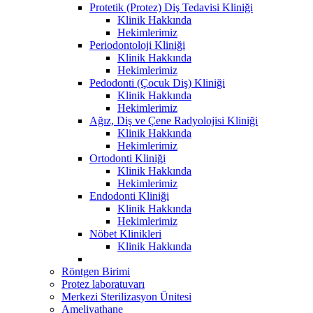
Protetik (Protez) Diş Tedavisi Kliniği
Klinik Hakkında
Hekimlerimiz
Periodontoloji Kliniği
Klinik Hakkında
Hekimlerimiz
Pedodonti (Çocuk Diş) Kliniği
Klinik Hakkında
Hekimlerimiz
Ağız, Diş ve Çene Radyolojisi Kliniği
Klinik Hakkında
Hekimlerimiz
Ortodonti Kliniği
Klinik Hakkında
Hekimlerimiz
Endodonti Kliniği
Klinik Hakkında
Hekimlerimiz
Nöbet Klinikleri
Klinik Hakkında
Röntgen Birimi
Protez laboratuvarı
Merkezi Sterilizasyon Ünitesi
Ameliyathane