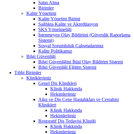
Satın Alma
Birimler
Kalite Yönetimi
Kalite Yönetim Birimi
Sağlıkta Kalite ve Akreditasyon
SKS Yönetmeliği
İstenmeyen Olay Bildirimi (Güvenlik Raporlama
Sistemi)
Sosyal Sorumluluk Çalışmalarımız
Kalite Politikamız
Bilgi Güvenliği
Bilgi Güvenliğini İhlal Olay Bildirim Sistemi
Bilgi Güvenliği Eğitim Sistemi
Tıbbi Birimler
Kliniklerimiz
Genel Diş Klinikleri
Klinik Hakkında
Hekimlerimiz
Ağız ve Diş Çene Hastalıkları ve Cerrahisi
Klinikleri
Klinik Hakkında
Hekimlerimiz
Restoratif Diş Tedavisi Kliniği
Klinik Hakkında
Hekimlerimiz