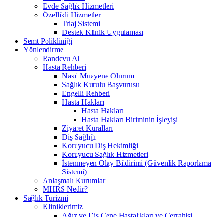
Evde Sağlık Hizmetleri
Özellikli Hizmetler
Triaj Sistemi
Destek Klinik Uygulaması
Semt Polikliniği
Yönlendirme
Randevu Al
Hasta Rehberi
Nasıl Muayene Olurum
Sağlık Kurulu Başvurusu
Engelli Rehberi
Hasta Hakları
Hasta Hakları
Hasta Hakları Biriminin İşleyişi
Ziyaret Kuralları
Diş Sağlığı
Koruyucu Diş Hekimliği
Koruyucu Sağlık Hizmetleri
İstenmeyen Olay Bildirimi (Güvenlik Raporlama
Sistemi)
Anlaşmalı Kurumlar
MHRS Nedir?
Sağlık Turizmi
Kliniklerimiz
Ağız ve Diş Çene Hastalıkları ve Cerrahisi