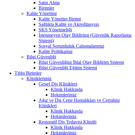
Satın Alma
Birimler
Kalite Yönetimi
Kalite Yönetim Birimi
Sağlıkta Kalite ve Akreditasyon
SKS Yönetmeliği
İstenmeyen Olay Bildirimi (Güvenlik Raporlama
Sistemi)
Sosyal Sorumluluk Çalışmalarımız
Kalite Politikamız
Bilgi Güvenliği
Bilgi Güvenliğini İhlal Olay Bildirim Sistemi
Bilgi Güvenliği Eğitim Sistemi
Tıbbi Birimler
Kliniklerimiz
Genel Diş Klinikleri
Klinik Hakkında
Hekimlerimiz
Ağız ve Diş Çene Hastalıkları ve Cerrahisi
Klinikleri
Klinik Hakkında
Hekimlerimiz
Restoratif Diş Tedavisi Kliniği
Klinik Hakkında
Hekimlerimiz