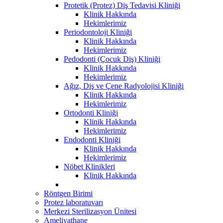
Protetik (Protez) Diş Tedavisi Kliniği
Klinik Hakkında
Hekimlerimiz
Periodontoloji Kliniği
Klinik Hakkında
Hekimlerimiz
Pedodonti (Çocuk Diş) Kliniği
Klinik Hakkında
Hekimlerimiz
Ağız, Diş ve Çene Radyolojisi Kliniği
Klinik Hakkında
Hekimlerimiz
Ortodonti Kliniği
Klinik Hakkında
Hekimlerimiz
Endodonti Kliniği
Klinik Hakkında
Hekimlerimiz
Nöbet Klinikleri
Klinik Hakkında
Röntgen Birimi
Protez laboratuvarı
Merkezi Sterilizasyon Ünitesi
Ameliyathane