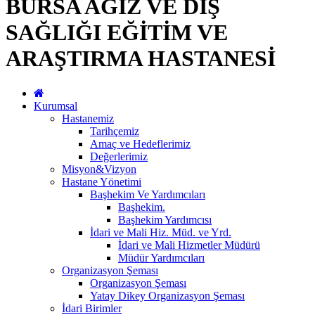
BURSA AĞIZ VE DİŞ
SAĞLIĞI EĞİTİM VE
ARAŞTIRMA HASTANESİ
Kurumsal
Hastanemiz
Tarihçemiz
Amaç ve Hedeflerimiz
Değerlerimiz
Misyon&Vizyon
Hastane Yönetimi
Başhekim Ve Yardımcıları
Başhekim.
Başhekim Yardımcısı
İdari ve Mali Hiz. Müd. ve Yrd.
İdari ve Mali Hizmetler Müdürü
Müdür Yardımcıları
Organizasyon Şeması
Organizasyon Şeması
Yatay Dikey Organizasyon Şeması
İdari Birimler