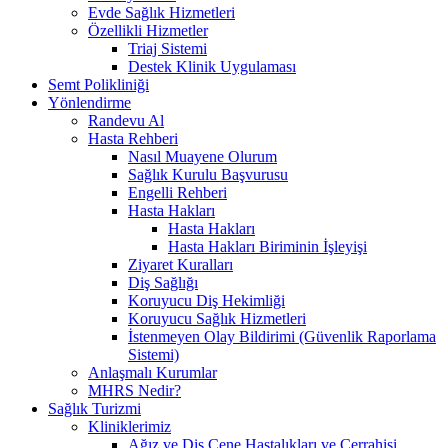
Evde Sağlık Hizmetleri
Özellikli Hizmetler
Triaj Sistemi
Destek Klinik Uygulaması
Semt Polikliniği
Yönlendirme
Randevu Al
Hasta Rehberi
Nasıl Muayene Olurum
Sağlık Kurulu Başvurusu
Engelli Rehberi
Hasta Hakları
Hasta Hakları
Hasta Hakları Biriminin İşleyişi
Ziyaret Kuralları
Diş Sağlığı
Koruyucu Diş Hekimliği
Koruyucu Sağlık Hizmetleri
İstenmeyen Olay Bildirimi (Güvenlik Raporlama
Sistemi)
Anlaşmalı Kurumlar
MHRS Nedir?
Sağlık Turizmi
Kliniklerimiz
Ağız ve Diş Çene Hastalıkları ve Cerrahisi