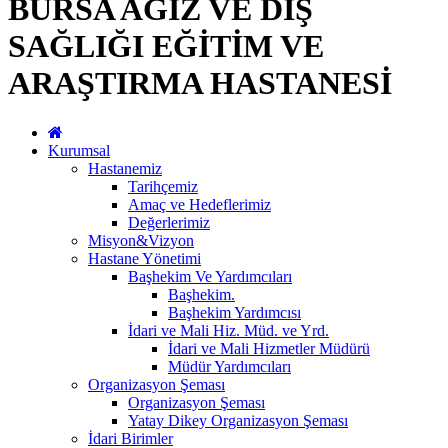
BURSA AĞIZ VE DİŞ
SAĞLIĞI EĞİTİM VE
ARAŞTIRMA HASTANESİ
Kurumsal
Hastanemiz
Tarihçemiz
Amaç ve Hedeflerimiz
Değerlerimiz
Misyon&Vizyon
Hastane Yönetimi
Başhekim Ve Yardımcıları
Başhekim.
Başhekim Yardımcısı
İdari ve Mali Hiz. Müd. ve Yrd.
İdari ve Mali Hizmetler Müdürü
Müdür Yardımcıları
Organizasyon Şeması
Organizasyon Şeması
Yatay Dikey Organizasyon Şeması
İdari Birimler