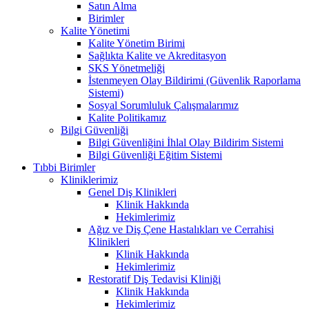
Satın Alma
Birimler
Kalite Yönetimi
Kalite Yönetim Birimi
Sağlıkta Kalite ve Akreditasyon
SKS Yönetmeliği
İstenmeyen Olay Bildirimi (Güvenlik Raporlama
Sistemi)
Sosyal Sorumluluk Çalışmalarımız
Kalite Politikamız
Bilgi Güvenliği
Bilgi Güvenliğini İhlal Olay Bildirim Sistemi
Bilgi Güvenliği Eğitim Sistemi
Tıbbi Birimler
Kliniklerimiz
Genel Diş Klinikleri
Klinik Hakkında
Hekimlerimiz
Ağız ve Diş Çene Hastalıkları ve Cerrahisi
Klinikleri
Klinik Hakkında
Hekimlerimiz
Restoratif Diş Tedavisi Kliniği
Klinik Hakkında
Hekimlerimiz