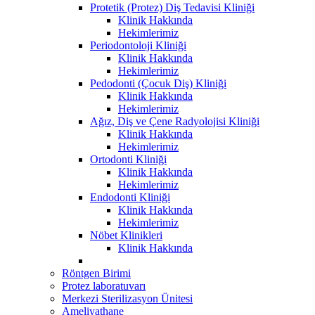
Protetik (Protez) Diş Tedavisi Kliniği
Klinik Hakkında
Hekimlerimiz
Periodontoloji Kliniği
Klinik Hakkında
Hekimlerimiz
Pedodonti (Çocuk Diş) Kliniği
Klinik Hakkında
Hekimlerimiz
Ağız, Diş ve Çene Radyolojisi Kliniği
Klinik Hakkında
Hekimlerimiz
Ortodonti Kliniği
Klinik Hakkında
Hekimlerimiz
Endodonti Kliniği
Klinik Hakkında
Hekimlerimiz
Nöbet Klinikleri
Klinik Hakkında
Röntgen Birimi
Protez laboratuvarı
Merkezi Sterilizasyon Ünitesi
Ameliyathane