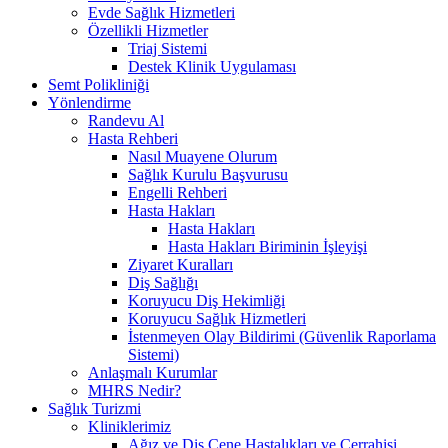
Evde Sağlık Hizmetleri
Özellikli Hizmetler
Triaj Sistemi
Destek Klinik Uygulaması
Semt Polikliniği
Yönlendirme
Randevu Al
Hasta Rehberi
Nasıl Muayene Olurum
Sağlık Kurulu Başvurusu
Engelli Rehberi
Hasta Hakları
Hasta Hakları
Hasta Hakları Biriminin İşleyişi
Ziyaret Kuralları
Diş Sağlığı
Koruyucu Diş Hekimliği
Koruyucu Sağlık Hizmetleri
İstenmeyen Olay Bildirimi (Güvenlik Raporlama
Sistemi)
Anlaşmalı Kurumlar
MHRS Nedir?
Sağlık Turizmi
Kliniklerimiz
Ağız ve Diş Çene Hastalıkları ve Cerrahisi